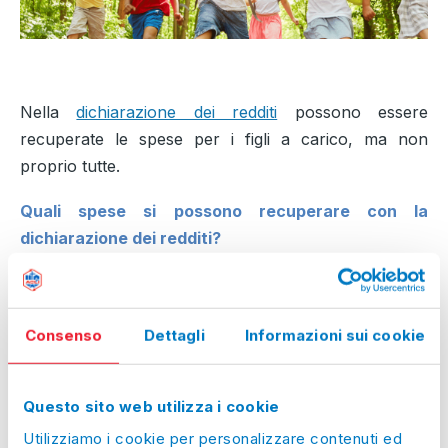
Nella
dichiarazione dei redditi
possono essere
recuperate le spese per i figli a carico, ma non
proprio tutte.
Quali spese si possono recuperare con la
dichiarazione dei redditi?
Nella dichiarazione dei redditi è possibile recuperare
le spese che riguardano i figli minori a carico.
Nello specifico parliamo di:
Consenso
Dettagli
Informazioni sui cookie
- spese sanitarie
, farmaci, visite specialistiche,
dispositivi medici ecc;
Questo sito web utilizza i cookie
- spese di istruzione
, sia per l’infanzia che per la
Utilizziamo i cookie per personalizzare contenuti ed
scuola primaria, secondaria di primo e secondo