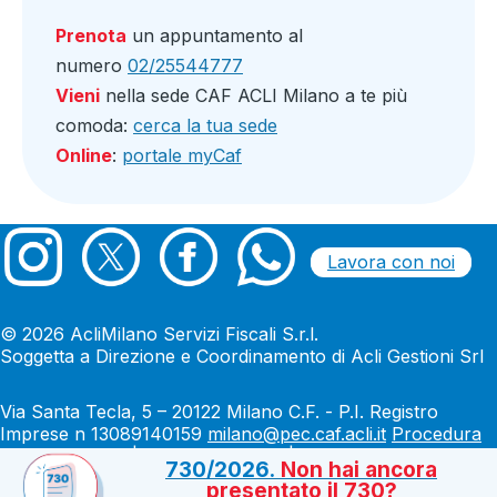
Prenota
un appuntamento al
numero
02/25544777
Vieni
nella sede CAF ACLI Milano a te più
comoda:
cerca la tua sede
Online
:
portale myCaf
Lavora con noi
© 2026 AcliMilano Servizi Fiscali S.r.l.
Soggetta a Direzione e Coordinamento di Acli Gestioni Srl
Via Santa Tecla, 5 – 20122 Milano C.F. - P.I. Registro
Imprese n 13089140159
milano@pec.caf.acli.it
Procedura
Whistleblowing
|
Legale & Privacy
|
Cookie policy
730/2026.
Non hai ancora
presentato il 730?