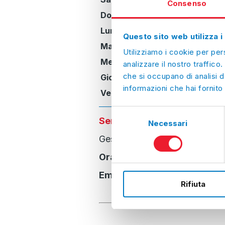
Consenso
Dom, 16/08/2026:
Chius
Lun, 17/08/2026:
Chius
Questo sito web utilizza i
Mar, 18/08/2026:
Chius
Utilizziamo i cookie per per
Mer, 19/08/2026:
Chius
analizzare il nostro traffico.
che si occupano di analisi d
Gio, 20/08/2026:
Chius
informazioni che hai fornito 
Ven, 21/08/2026:
Chius
Selezione
Servizi CAF ACLI aggiuntivi
Necessari
del
consenso
Gestione completa della conta
Orari
giovedì 9:00-13:00
Email
areacontabile@cafaclimi
Rifiuta