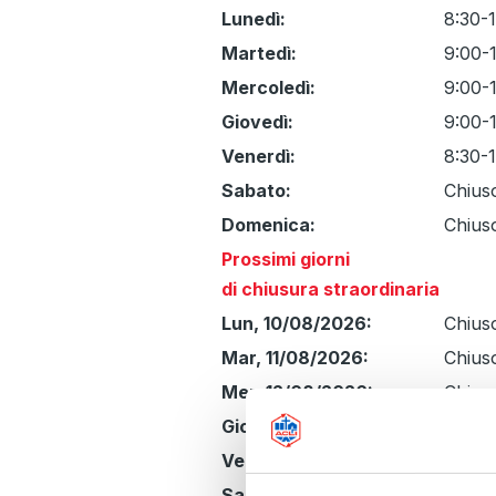
Giorno
Time
Commento
Lunedì:
8:30-
slot
Martedì:
9:00-
Mercoledì:
9:00-
Giovedì:
9:00-
Venerdì:
8:30-
Sabato:
Chius
Domenica:
Chius
Prossimi giorni
di chiusura straordinaria
Lun, 10/08/2026:
Chius
Mar, 11/08/2026:
Chius
Mer, 12/08/2026:
Chius
Gio, 13/08/2026:
Chius
Ven, 14/08/2026:
Chius
Sab, 15/08/2026:
Chius