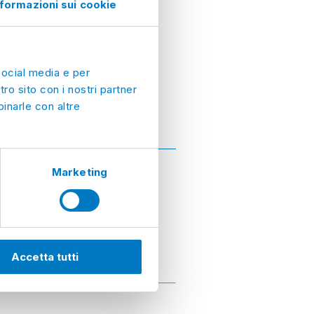
nformazioni sui cookie
social media e per
tro sito con i nostri partner
inarle con altre
Marketing
Accetta tutti