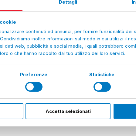
Dettagli
I
o
o
 cookie
o
sonalizzare contenuti ed annunci, per fornire funzionalità dei 
o
 Condividiamo inoltre informazioni sul modo in cui utilizzi il nos
ei dati web, pubblicità e social media, i quali potrebbero comb
o
loro o che hanno raccolto dal tuo utilizzo dei loro servizi.
o
Preferenze
Statistiche
bilità
Partita IVA
lano.it
Accetta selezionati