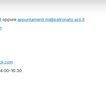
t
oppure
appuntamenti.mi@patronato.acli.it
t
li.com
 14:00-16:30