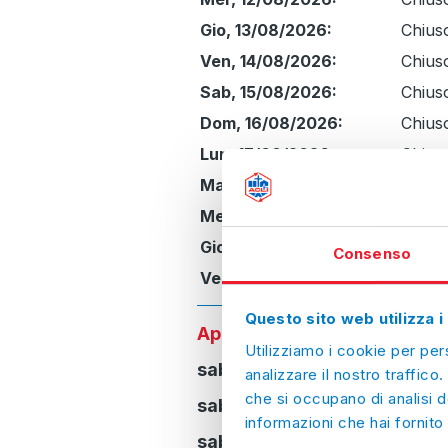
Gio, 13/08/2026:
Chius
Ven, 14/08/2026:
Chius
Sab, 15/08/2026:
Chius
Dom, 16/08/2026:
Chius
Lun, 17/08/2026:
Chius
Mar, 18/08/2026:
Chius
Mer, 19/08/2026:
Chius
Gio, 20/08/2026:
Chius
Consenso
Ven, 21/08/2026:
Chius
Questo sito web utilizza i
Aperture straordinarie
solo
Utilizziamo i cookie per per
sabato
09/05
9:00-13:00
analizzare il nostro traffico.
che si occupano di analisi d
sabato
16/05
9:00-13:00
informazioni che hai fornito 
sabato
23/05
9:00-13:00