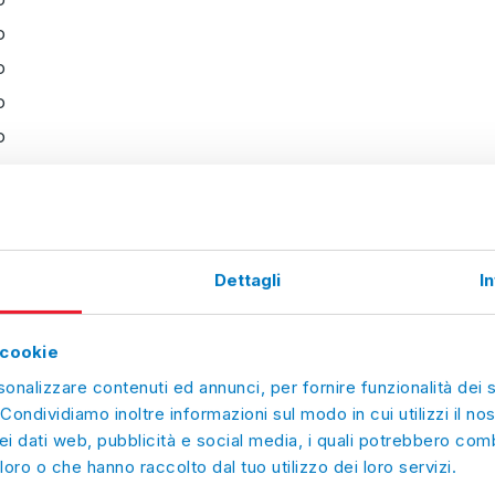
o
o
o
o
o
o
o
o
Dettagli
I
o
 cookie
per appuntamenti 730/2026
sonalizzare contenuti ed annunci, per fornire funzionalità dei 
 Condividiamo inoltre informazioni sul modo in cui utilizzi il nos
ei dati web, pubblicità e social media, i quali potrebbero comb
loro o che hanno raccolto dal tuo utilizzo dei loro servizi.