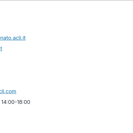
ato.acli.it
t
li.com
| 14:00-18:00