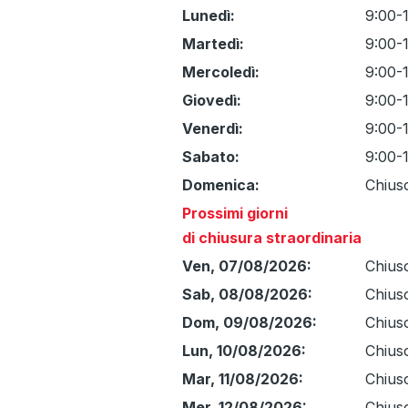
Giorno
Time
Commento
Lunedì:
9:00-1
slot
Martedì:
9:00-1
Mercoledì:
9:00-1
Giovedì:
9:00-1
Venerdì:
9:00-1
Sabato:
9:00-
Domenica:
Chius
Prossimi giorni
di chiusura straordinaria
Ven, 07/08/2026:
Chius
Sab, 08/08/2026:
Chius
Dom, 09/08/2026:
Chius
Lun, 10/08/2026:
Chius
Mar, 11/08/2026:
Chius
Mer, 12/08/2026:
Chius