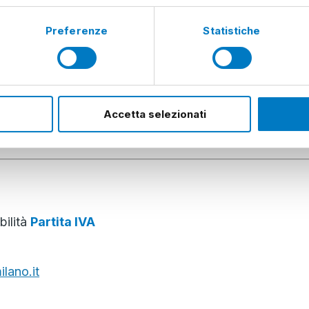
Preferenze
Statistiche
accoglienza
Accetta selezionati
13:00 martedì, giovedì, venerdì 9:00-13:00 | 14:00-16
bilità
Partita IVA
lano.it