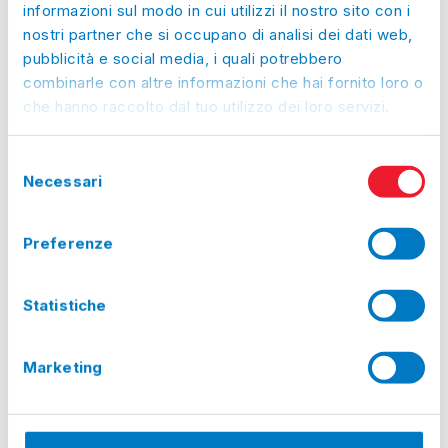
informazioni sul modo in cui utilizzi il nostro sito con i
Mar, 11/08/2026:
Chiuso
nostri partner che si occupano di analisi dei dati web,
Mer, 12/08/2026:
Chiuso
pubblicità e social media, i quali potrebbero
combinarle con altre informazioni che hai fornito loro o
Gio, 13/08/2026:
Chiuso
che hanno raccolto dal tuo utilizzo dei loro servizi.
Ven, 14/08/2026:
Chiuso
Sab, 15/08/2026:
Chiuso
Selezione
Dom, 16/08/2026:
Chiuso
Necessari
del
Lun, 17/08/2026:
Chiuso
consenso
Mar, 18/08/2026:
Chiuso
Preferenze
Mer, 19/08/2026:
Chiuso
Gio, 20/08/2026:
Chiuso
Statistiche
Ven, 21/08/2026:
Chiuso
Sab, 22/08/2026:
Chiuso
Marketing
Dom, 23/08/2026:
Chiuso
Lun, 24/08/2026:
Chiuso