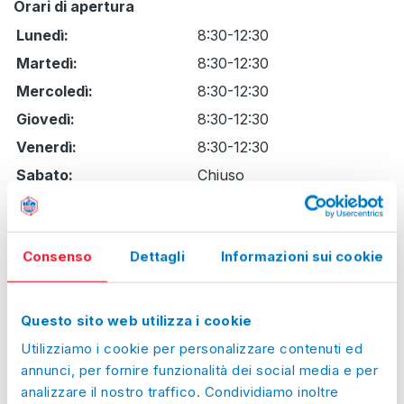
Orari di apertura
Giorno
Time
Commento
Lunedì:
8:30-12:30
slot
Martedì:
8:30-12:30
Mercoledì:
8:30-12:30
Giovedì:
8:30-12:30
Venerdì:
8:30-12:30
Sabato:
Chiuso
Domenica:
Chiuso
Prossimi giorni
di chiusura straordinaria
Consenso
Dettagli
Informazioni sui cookie
Gio, 06/08/2026:
Chiuso
Ven, 07/08/2026:
Chiuso
Questo sito web utilizza i cookie
Sab, 08/08/2026:
Chiuso
Utilizziamo i cookie per personalizzare contenuti ed
Dom, 09/08/2026:
Chiuso
annunci, per fornire funzionalità dei social media e per
analizzare il nostro traffico. Condividiamo inoltre
Lun, 10/08/2026:
Chiuso