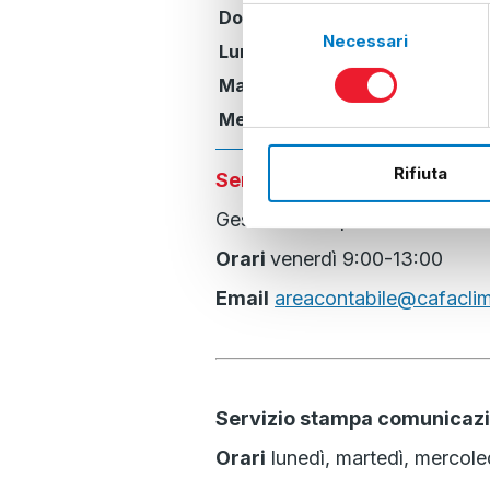
Selezione
Dom, 30/08/2026:
Chius
Necessari
del
Lun, 31/08/2026:
Chius
consenso
Mar, 01/09/2026:
Chius
Mer, 02/09/2026:
Chius
Rifiuta
Servizi CAF ACLI aggiuntivi
Gestione completa della conta
Orari
venerdì 9:00-13:00
Email
areacontabile@cafaclimi
Servizio stampa comunicaz
Orari
lunedì, martedì, mercole