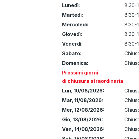
Giorno
Time
Commento
Lunedì:
8:30-
slot
Martedì:
8:30-
Mercoledì:
8:30-
Giovedì:
8:30-
Venerdì:
8:30-
Sabato:
Chius
Domenica:
Chius
Prossimi giorni
di chiusura straordinaria
Lun, 10/08/2026:
Chius
Mar, 11/08/2026:
Chius
Mer, 12/08/2026:
Chius
Gio, 13/08/2026:
Chius
Ven, 14/08/2026:
Chius
Sab, 15/08/2026:
Chius