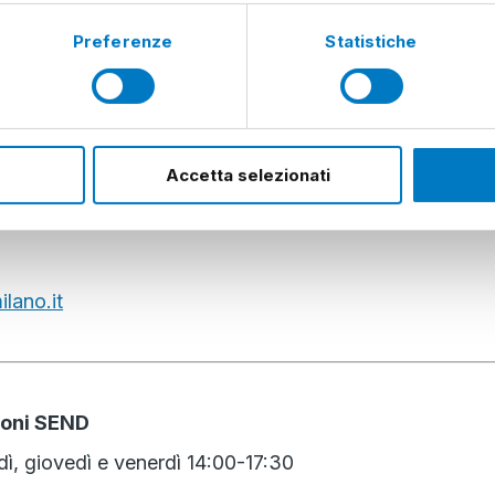
o
Preferenze
Statistiche
o
o
o
Accetta selezionati
bilità
Partita IVA
lano.it
ioni SEND
dì, giovedì e venerdì 14:00-17:30