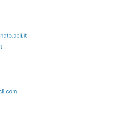
ato.acli.it
t
li.com