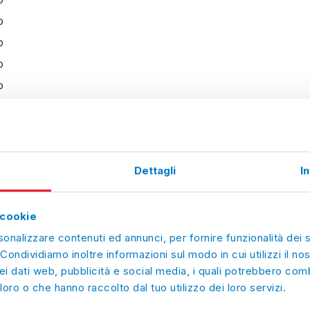
o
o
o
o
o
o
o
o
Dettagli
I
o
o
 cookie
o
sonalizzare contenuti ed annunci, per fornire funzionalità dei 
 Condividiamo inoltre informazioni sul modo in cui utilizzi il nos
o
ei dati web, pubblicità e social media, i quali potrebbero comb
o
loro o che hanno raccolto dal tuo utilizzo dei loro servizi.
o