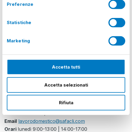
Preferenze
Dom, 16/08/2026:
Chiuso
Lun, 17/08/2026:
Chiuso
Statistiche
Mar, 18/08/2026:
Chiuso
Mer, 19/08/2026:
Chiuso
Marketing
Gio, 20/08/2026:
Chiuso
Ven, 21/08/2026:
Chiuso
Accetta tutti
Ufficio Patronato Acli
Tel.
02 25544777, interno 3
Email
appuntamenti.mi@patronato.acli.it
Accetta selezionati
Sito web
www.patronato.acli.it
Rifiuta
Ufficio SAF ACLI
Tel.
02 25544777, interno 2
Email
lavorodomestico@safacli.com
Orari
lunedì 9:00-13:00 | 14:00-17:00