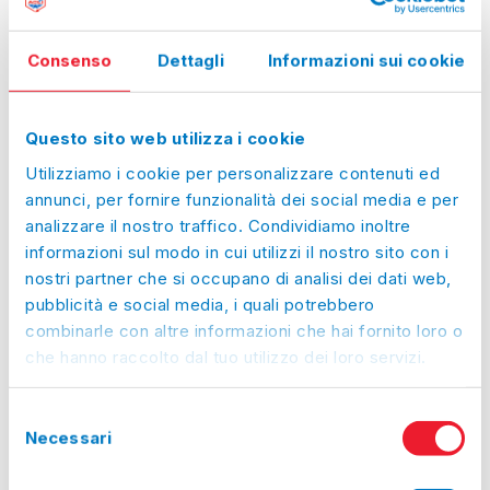
Giorno
Time
Commento
Lunedì:
8:30-12:30
slot
Martedì:
8:30-12:30
Consenso
Dettagli
Informazioni sui cookie
Mercoledì:
8:30-12:30
Giovedì:
8:30-12:30
Questo sito web utilizza i cookie
Venerdì:
8:30-12:30
Utilizziamo i cookie per personalizzare contenuti ed
Sabato:
Chiuso
annunci, per fornire funzionalità dei social media e per
Domenica:
Chiuso
analizzare il nostro traffico. Condividiamo inoltre
Prossimi giorni
informazioni sul modo in cui utilizzi il nostro sito con i
nostri partner che si occupano di analisi dei dati web,
di chiusura straordinaria
pubblicità e social media, i quali potrebbero
Lun, 10/08/2026:
Chiuso
combinarle con altre informazioni che hai fornito loro o
Mar, 11/08/2026:
Chiuso
che hanno raccolto dal tuo utilizzo dei loro servizi.
Mer, 12/08/2026:
Chiuso
Gio, 13/08/2026:
Chiuso
Selezione
Necessari
del
Ven, 14/08/2026:
Chiuso
consenso
Sab, 15/08/2026:
Chiuso