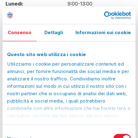
Giorno
Time
Commento
Lunedì:
9:00-13:00
slot
Martedì:
9:00-13:00, 14:00-18:00
Mercoledì:
9:00-13:00, 14:00-18:00
Giovedì:
9:00-13:00, 14:00-18:00
Consenso
Dettagli
Informazioni sui cookie
Venerdì:
Chiuso
Sabato:
Chiuso
Questo sito web utilizza i cookie
Domenica:
Chiuso
Utilizziamo i cookie per personalizzare contenuti ed
Prossimi giorni
annunci, per fornire funzionalità dei social media e per
analizzare il nostro traffico. Condividiamo inoltre
di chiusura straordinaria
informazioni sul modo in cui utilizzi il nostro sito con i
Lun, 10/08/2026:
Chiuso
nostri partner che si occupano di analisi dei dati web,
Mar, 11/08/2026:
Chiuso
pubblicità e social media, i quali potrebbero
Mer, 12/08/2026:
Chiuso
combinarle con altre informazioni che hai fornito loro o
che hanno raccolto dal tuo utilizzo dei loro servizi.
Gio, 13/08/2026:
Chiuso
Ven, 14/08/2026:
Chiuso
Selezione
Sab, 15/08/2026:
Chiuso