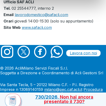
Ufficio SAF ACLI
Tel.
02 25544777, interno 2
Email
lavorodomestico@safacli.com
Orari
giovedì 14:00-15:30 (solo su appuntamento)
Sito Web
www.safacli.com
Lavora con noi
© 2026 AcliMilano Servizi Fiscali S.r.l.
Soggetta a Direzione e Coordinamento di Acli Gestioni Srl
Via Santa Tecla, 5 – 20122 Milano C.F. - P.I. Registro
Imprese n 13089140159
milano@pec.caf.acli.it
Procedura
Whistleblowing
|
Legale & Privacy
|
Cookie policy
730/2026.
Non hai ancora
presentato il 730?