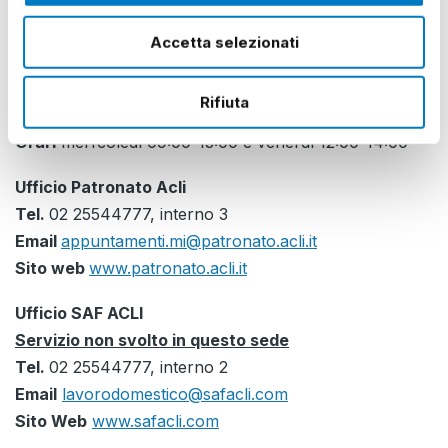
Orari
venerdì 9:00-13:00
Accetta selezionati
Email
areacontabile@cafaclimilano.it
Rifiuta
Servizio stampa comunicazioni SEND
Orari
merfcoledì 09:00-13:00 e venerdì 12:00-14:00
Ufficio Patronato Acli
Tel.
02 25544777, interno 3
Email
appuntamenti.mi@patronato.acli.it
Sito web
www.patronato.acli.it
Ufficio SAF ACLI
Servizio non svolto in questo sede
Tel.
02 25544777, interno 2
Email
lavorodomestico@safacli.com
Sito Web
www.safacli.com