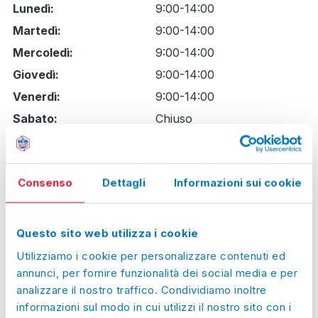
Giorno
Time
Commento
Lunedì:
9:00-14:00
slot
Martedì:
9:00-14:00
Mercoledì:
9:00-14:00
Giovedì:
9:00-14:00
Venerdì:
9:00-14:00
Sabato:
Chiuso
Domenica:
Chiuso
Prossimi giorni
di chiusura straordinaria
Consenso
Dettagli
Informazioni sui cookie
Gio, 06/08/2026:
Chiuso
Ven, 07/08/2026:
Chiuso
Questo sito web utilizza i cookie
Sab, 08/08/2026:
Chiuso
Utilizziamo i cookie per personalizzare contenuti ed
Dom, 09/08/2026:
Chiuso
annunci, per fornire funzionalità dei social media e per
analizzare il nostro traffico. Condividiamo inoltre
Lun, 10/08/2026:
Chiuso
informazioni sul modo in cui utilizzi il nostro sito con i
Mar, 11/08/2026:
Chiuso