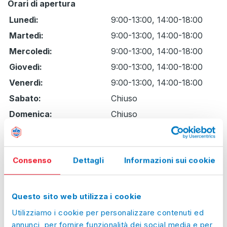
Orari di apertura
Giorno
Time
Commento
Lunedì:
9:00-13:00, 14:00-18:00
slot
Martedì:
9:00-13:00, 14:00-18:00
Mercoledì:
9:00-13:00, 14:00-18:00
Giovedì:
9:00-13:00, 14:00-18:00
Venerdì:
9:00-13:00, 14:00-18:00
Sabato:
Chiuso
Domenica:
Chiuso
Prossimi giorni
di chiusura straordinaria
Ven, 07/08/2026:
Chiuso
Consenso
Dettagli
Informazioni sui cookie
Sab, 08/08/2026:
Chiuso
Dom, 09/08/2026:
Chiuso
Questo sito web utilizza i cookie
Lun, 10/08/2026:
Chiuso
Utilizziamo i cookie per personalizzare contenuti ed
Mar, 11/08/2026:
Chiuso
annunci, per fornire funzionalità dei social media e per