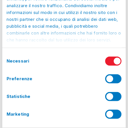
analizzare il nostro traffico. Condividiamo inoltre
Mer, 12/08/2026:
Chiuso
informazioni sul modo in cui utilizzi il nostro sito con i
Gio, 13/08/2026:
Chiuso
nostri partner che si occupano di analisi dei dati web,
Ven, 14/08/2026:
Chiuso
pubblicità e social media, i quali potrebbero
Sab, 15/08/2026:
Chiuso
combinarle con altre informazioni che hai fornito loro o
che hanno raccolto dal tuo utilizzo dei loro servizi.
Dom, 16/08/2026:
Chiuso
Lun, 17/08/2026:
Chiuso
Selezione
Mar, 18/08/2026:
Chiuso
Necessari
del
Mer, 19/08/2026:
Chiuso
consenso
Gio, 20/08/2026:
Chiuso
Preferenze
Ven, 21/08/2026:
Chiuso
Sab, 22/08/2026:
Chiuso
Statistiche
Dom, 23/08/2026:
Chiuso
Lun, 24/08/2026:
Chiuso
Marketing
Mar, 25/08/2026:
Chiuso